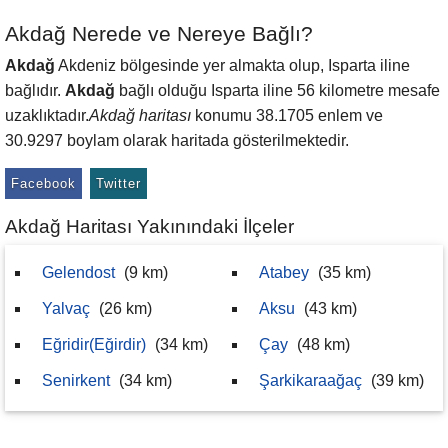
Akdağ Nerede ve Nereye Bağlı?
Akdağ
Akdeniz bölgesinde yer almakta olup, Isparta iline
bağlıdır.
Akdağ
bağlı olduğu Isparta iline 56 kilometre mesafe
uzaklıktadır.
Akdağ haritası
konumu 38.1705 enlem ve
30.9297 boylam olarak haritada gösterilmektedir.
Facebook
Twitter
Akdağ Haritası Yakınındaki İlçeler
Gelendost
(9 km)
Atabey
(35 km)
Yalvaç
(26 km)
Aksu
(43 km)
Eğridir(Eğirdir)
(34 km)
Çay
(48 km)
Senirkent
(34 km)
Şarkikaraağaç
(39 km)