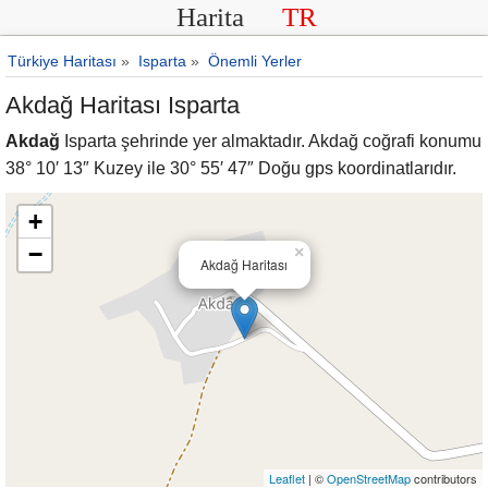
Harita
TR
Türkiye Haritası
»
Isparta
»
Önemli Yerler
Akdağ Haritası Isparta
Akdağ
Isparta şehrinde yer almaktadır. Akdağ coğrafi konumu
38° 10′ 13″ Kuzey ile 30° 55′ 47″ Doğu gps koordinatlarıdır.
+
−
×
Akdağ Haritası
Leaflet
| ©
OpenStreetMap
contributors