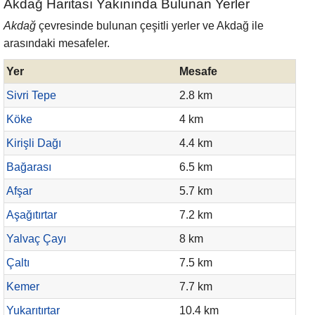
Akdağ Haritası Yakınında Bulunan Yerler
Akdağ
çevresinde bulunan çeşitli yerler ve Akdağ ile
arasındaki mesafeler.
Yer
Mesafe
Sivri Tepe
2.8 km
Köke
4 km
Kirişli Dağı
4.4 km
Bağarası
6.5 km
Afşar
5.7 km
Aşağıtırtar
7.2 km
Yalvaç Çayı
8 km
Çaltı
7.5 km
Kemer
7.7 km
Yukarıtırtar
10.4 km