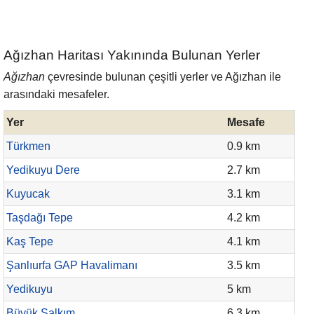
Ağızhan Haritası Yakınında Bulunan Yerler
Ağızhan
çevresinde bulunan çeşitli yerler ve Ağızhan ile
arasındaki mesafeler.
Yer
Mesafe
Türkmen
0.9 km
Yedikuyu Dere
2.7 km
Kuyucak
3.1 km
Taşdağı Tepe
4.2 km
Kaş Tepe
4.1 km
Şanlıurfa GAP Havalimanı
3.5 km
Yedikuyu
5 km
Büyük Salkım
6.3 km