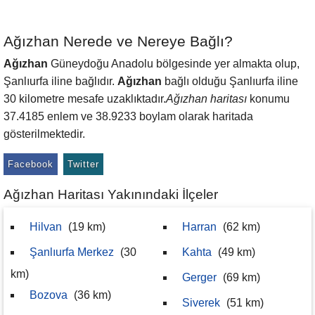
Ağızhan Nerede ve Nereye Bağlı?
Ağızhan
Güneydoğu Anadolu bölgesinde yer almakta olup,
Şanlıurfa iline bağlıdır.
Ağızhan
bağlı olduğu Şanlıurfa iline
30 kilometre mesafe uzaklıktadır.
Ağızhan haritası
konumu
37.4185 enlem ve 38.9233 boylam olarak haritada
gösterilmektedir.
Facebook
Twitter
Ağızhan Haritası Yakınındaki İlçeler
Hilvan
(19 km)
Harran
(62 km)
Şanlıurfa Merkez
(30
Kahta
(49 km)
km)
Gerger
(69 km)
Bozova
(36 km)
Siverek
(51 km)