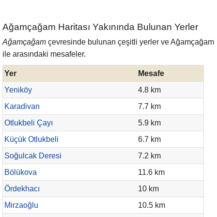
Ağamçağam Haritası Yakınında Bulunan Yerler
Ağamçağam
çevresinde bulunan çeşitli yerler ve Ağamçağam
ile arasındaki mesafeler.
Yer
Mesafe
Yeniköy
4.8 km
Karadivan
7.7 km
Otlukbeli Çayı
5.9 km
Küçük Otlukbeli
6.7 km
Soğulcak Deresi
7.2 km
Bölükova
11.6 km
Ördekhacı
10 km
Mirzaoğlu
10.5 km