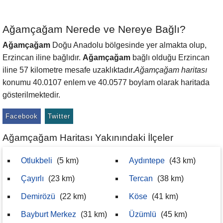
Ağamçağam Nerede ve Nereye Bağlı?
Ağamçağam
Doğu Anadolu bölgesinde yer almakta olup,
Erzincan iline bağlıdır.
Ağamçağam
bağlı olduğu Erzincan
iline 57 kilometre mesafe uzaklıktadır.
Ağamçağam haritası
konumu 40.0107 enlem ve 40.0577 boylam olarak haritada
gösterilmektedir.
Facebook
Twitter
Ağamçağam Haritası Yakınındaki İlçeler
Otlukbeli
(5 km)
Aydıntepe
(43 km)
Çayırlı
(23 km)
Tercan
(38 km)
Demirözü
(22 km)
Köse
(41 km)
Bayburt Merkez
(31 km)
Üzümlü
(45 km)