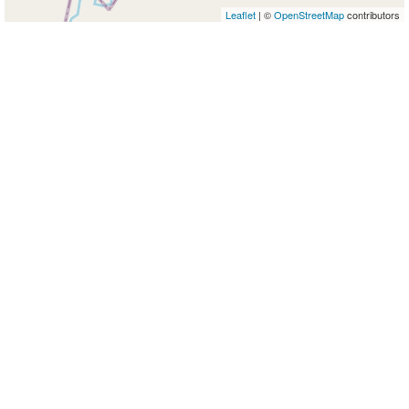
Leaflet
| ©
OpenStreetMap
contributors