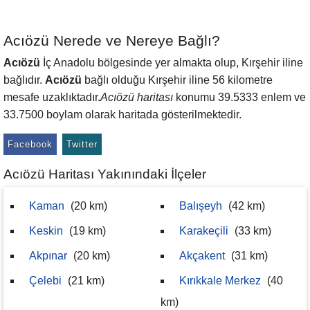
Acıözü Nerede ve Nereye Bağlı?
Acıözü
İç Anadolu bölgesinde yer almakta olup, Kırşehir iline
bağlıdır.
Acıözü
bağlı olduğu Kırşehir iline 56 kilometre
mesafe uzaklıktadır.
Acıözü haritası
konumu 39.5333 enlem ve
33.7500 boylam olarak haritada gösterilmektedir.
Facebook
Twitter
Acıözü Haritası Yakınındaki İlçeler
Kaman
(20 km)
Balışeyh
(42 km)
Keskin
(19 km)
Karakeçili
(33 km)
Akpınar
(20 km)
Akçakent
(31 km)
Çelebi
(21 km)
Kırıkkale Merkez
(40
km)