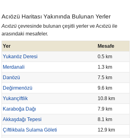
Acıözü Haritası Yakınında Bulunan Yerler
Acıözü
çevresinde bulunan çeşitli yerler ve Acıözü ile
arasındaki mesafeler.
Yer
Mesafe
Yukarıöz Deresi
0.5 km
Merdanali
1.3 km
Darıözü
7.5 km
Değirmenözü
9.6 km
Yukarıçiftlik
10.8 km
Karaboğa Dağı
7.9 km
Akkaşdağı Tepesi
8.1 km
Çiftlikbala Sulama Göleti
12.9 km