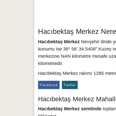
Hacıbektaş Merkez Nered
Hacıbektaş Merkez
Nevşehir ilinde y
konumu ise 38° 56' 34.5408'' Kuzey ve
merkezine NAN kilometre mesafe uzakl
kilometredir.
Hacıbektaş Merkez rakımı 1285 metred
Facebook
Twitter
Hacıbektaş Merkez Mahalle
Hacıbektaş Merkez semtinde
toplam