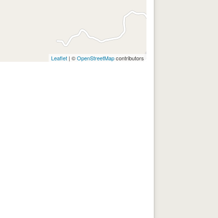
Leaflet
| ©
OpenStreetMap
contributors