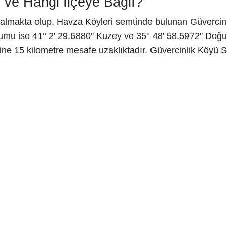
 ve Hangi İlçeye Bağlı?
almakta olup, Havza Köyleri semtinde bulunan Güvercinl
mu ise 41° 2' 29.6880'' Kuzey ve 35° 48' 58.5972'' Doğu 
ine 15 kilometre mesafe uzaklıktadır. Güvercinlik Köyü