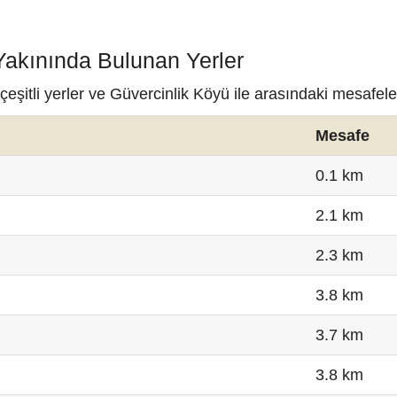
Yakınında Bulunan Yerler
şitli yerler ve Güvercinlik Köyü ile arasındaki mesafele
Mesafe
0.1 km
2.1 km
2.3 km
3.8 km
3.7 km
3.8 km