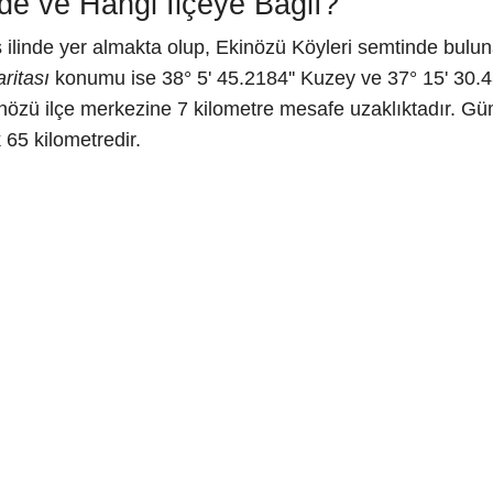
 ve Hangi İlçeye Bağlı?
linde yer almakta olup, Ekinözü Köyleri semtinde bu
itası
konumu ise 38° 5' 45.2184'' Kuzey ve 37° 15' 30.43
inözü ilçe merkezine 7 kilometre mesafe uzaklıktadır
 65 kilometredir.