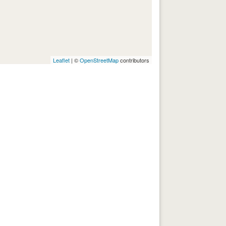
Leaflet
| ©
OpenStreetMap
contributors