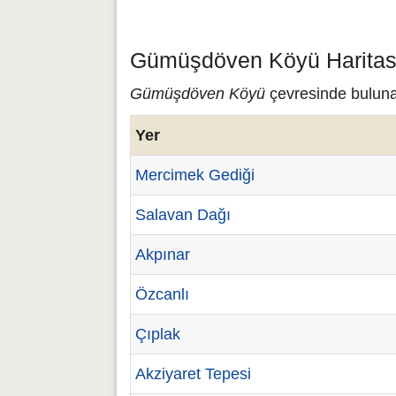
Gümüşdöven Köyü Haritası
Gümüşdöven Köyü
çevresinde buluna
Yer
Mercimek Gediği
Salavan Dağı
Akpınar
Özcanlı
Çıplak
Akziyaret Tepesi