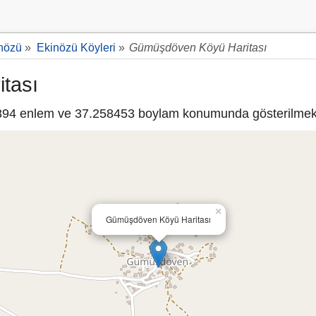
nözü
»
Ekinözü Köyleri
»
Gümüşdöven Köyü Haritası
tası
94 enlem ve 37.258453 boylam konumunda gösterilmekt
×
Gümüşdöven Köyü Haritası