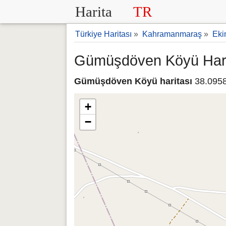
Harita
TR
Türkiye Haritası
»
Kahramanmaraş
»
Eki
Gümüşdöven Köyü Hari
Gümüşdöven Köyü haritası
38.0958
+
−