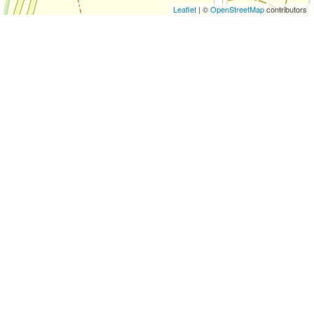
Leaflet
| ©
OpenStreetMap
contributors