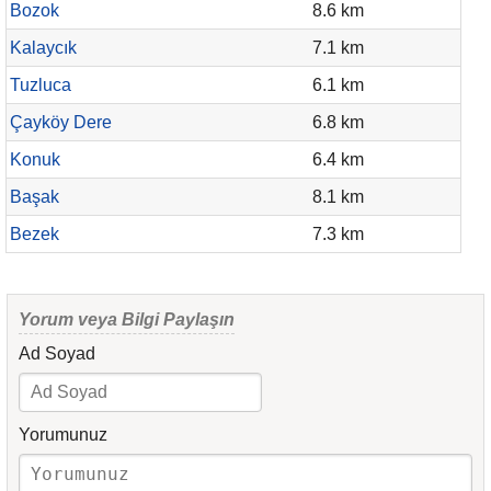
Bozok
8.6 km
Kalaycık
7.1 km
Tuzluca
6.1 km
Çayköy Dere
6.8 km
Konuk
6.4 km
Başak
8.1 km
Bezek
7.3 km
Yorum veya Bilgi Paylaşın
Ad Soyad
Yorumunuz