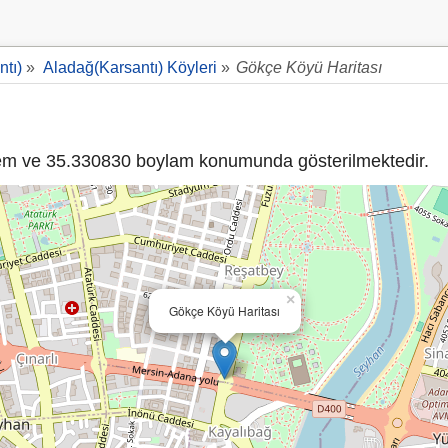
tı)
»
Aladağ(Karsantı) Köyleri
»
Gökçe Köyü Haritası
m ve 35.330830 boylam konumunda gösterilmektedir.
×
Gökçe Köyü Haritası