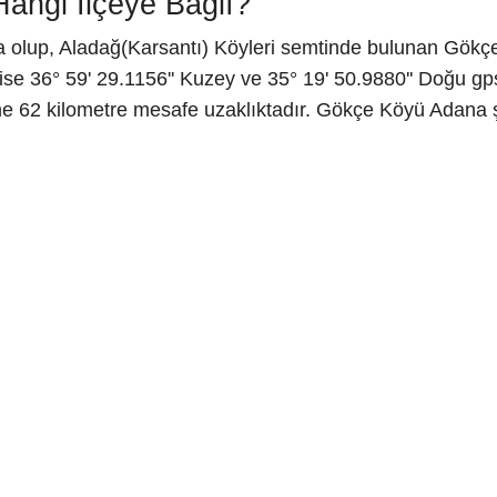
angi İlçeye Bağlı?
a olup, Aladağ(Karsantı) Köyleri semtinde bulunan Gökçe
e 36° 59' 29.1156'' Kuzey ve 35° 19' 50.9880'' Doğu gps
ne 62 kilometre mesafe uzaklıktadır. Gökçe Köyü Adana 