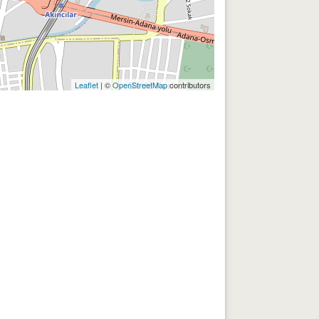
Leaflet
| ©
OpenStreetMap
contributors