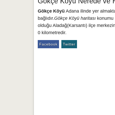
Gökçe Köyü Nerede ve H
Gökçe Köyü
Adana ilinde yer almakt
bağlıdır.
Gökçe Köyü haritası
konumu is
olduğu Aladağ(Karsantı) ilçe merkezi
0 kilometredir.
Facebook
Twitter