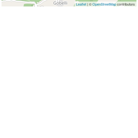
Leaflet
| ©
OpenStreetMap
contributors