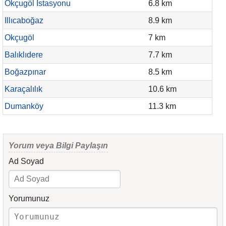
Okçugöl İstasyonu
6.8 km
Illıcaboğaz
8.9 km
Okçugöl
7 km
Balıklıdere
7.7 km
Boğazpınar
8.5 km
Karaçalılık
10.6 km
Dumanköy
11.3 km
Yorum veya Bilgi Paylaşın
Ad Soyad
Yorumunuz