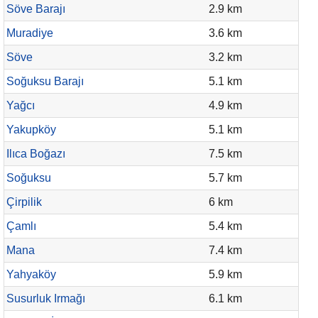
Söve Barajı
2.9 km
Muradiye
3.6 km
Söve
3.2 km
Soğuksu Barajı
5.1 km
Yağcı
4.9 km
Yakupköy
5.1 km
Ilıca Boğazı
7.5 km
Soğuksu
5.7 km
Çirpilik
6 km
Çamlı
5.4 km
Mana
7.4 km
Yahyaköy
5.9 km
Susurluk Irmağı
6.1 km