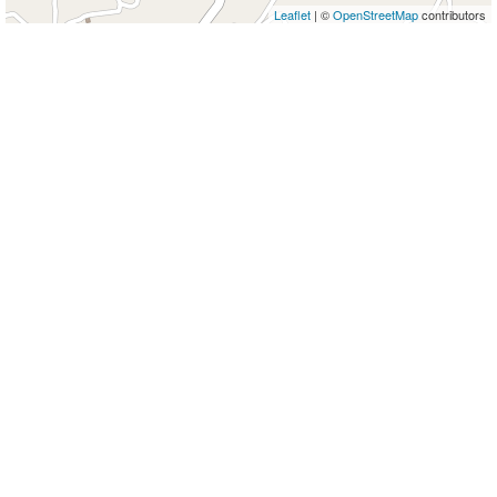
Leaflet
| ©
OpenStreetMap
contributors