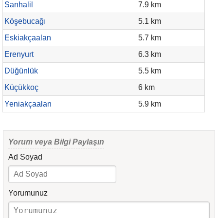
Sarıhalil
7.9 km
Köşebucağı
5.1 km
Eskiakçaalan
5.7 km
Erenyurt
6.3 km
Düğünlük
5.5 km
Küçükkoç
6 km
Yeniakçaalan
5.9 km
Yorum veya Bilgi Paylaşın
Ad Soyad
Yorumunuz