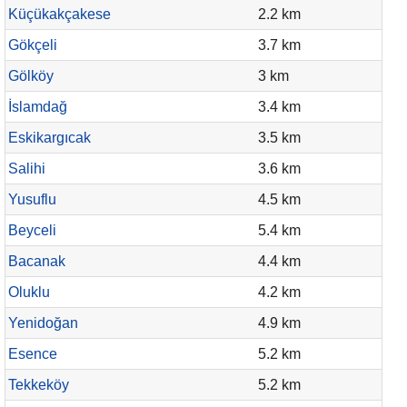
Küçükakçakese
2.2 km
Gökçeli
3.7 km
Gölköy
3 km
İslamdağ
3.4 km
Eskikargıcak
3.5 km
Salihi
3.6 km
Yusuflu
4.5 km
Beyceli
5.4 km
Bacanak
4.4 km
Oluklu
4.2 km
Yenidoğan
4.9 km
Esence
5.2 km
Tekkeköy
5.2 km