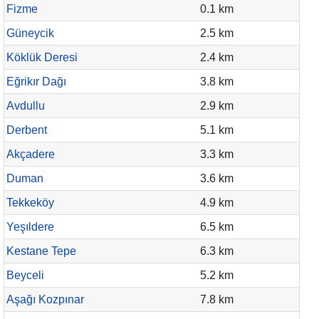
Fizme
0.1 km
Güneycik
2.5 km
Köklük Deresi
2.4 km
Eğrikır Dağı
3.8 km
Avdullu
2.9 km
Derbent
5.1 km
Akçadere
3.3 km
Duman
3.6 km
Tekkeköy
4.9 km
Yeşıldere
6.5 km
Kestane Tepe
6.3 km
Beyceli
5.2 km
Aşağı Kozpınar
7.8 km