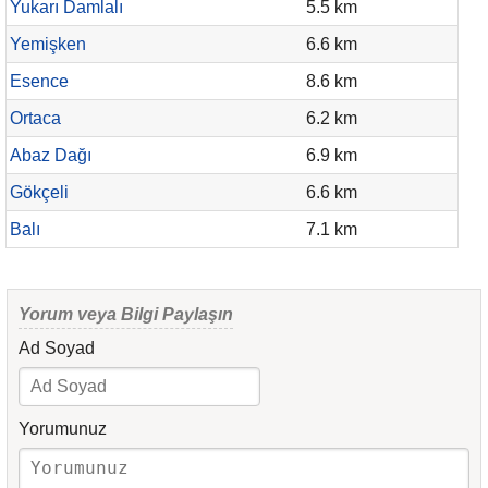
Yukarı Damlalı
5.5 km
Yemişken
6.6 km
Esence
8.6 km
Ortaca
6.2 km
Abaz Dağı
6.9 km
Gökçeli
6.6 km
Balı
7.1 km
Yorum veya Bilgi Paylaşın
Ad Soyad
Yorumunuz