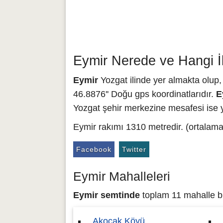
Eymir Nerede ve Hangi İ
Eymir
Yozgat ilinde yer almakta olup,
46.8876'' Doğu gps koordinatlarıdır.
E
Yozgat şehir merkezine mesafesi ise y
Eymir rakımı 1310 metredir. (ortalama
Facebook
Twitter
Eymir Mahalleleri
Eymir semtinde
toplam 11 mahalle bul
Akocak Köyü