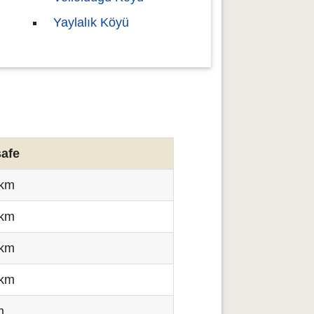
Yaylalık Köyü
afe
 km
 km
 km
 km
m