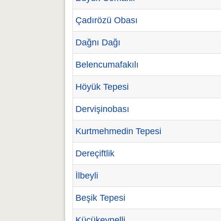
Çadırözü Obası
Dağnı Dağı
Belencumafakılı
Höyük Tepesi
Dervişinobası
Kurtmehmedin Tepesi
Dereçiftlik
İlbeyli
Beşik Tepesi
Küçükeynelli