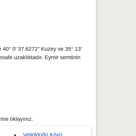
40° 0' 37.6272'' Kuzey ve 35° 13'
safe uzaklıktadır. Eymir semtinin
ne tıklayınız.
Veliöldüğü Köyü