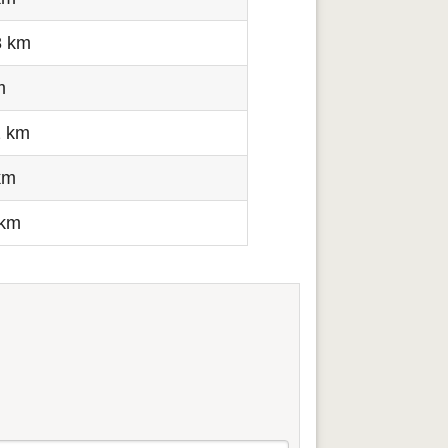
8 km
m
2 km
km
 km