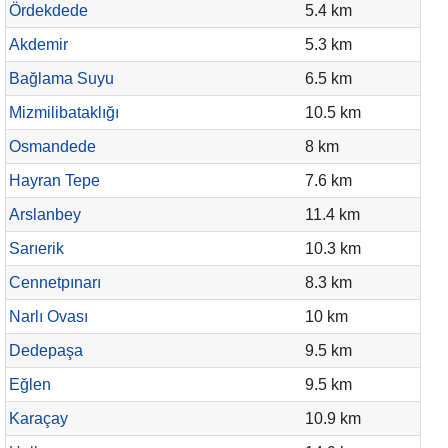
Ördekdede
5.4 km
Akdemir
5.3 km
Bağlama Suyu
6.5 km
Mizmilibataklığı
10.5 km
Osmandede
8 km
Hayran Tepe
7.6 km
Arslanbey
11.4 km
Sarıerik
10.3 km
Cennetpınarı
8.3 km
Narlı Ovası
10 km
Dedepaşa
9.5 km
Eğlen
9.5 km
Karaçay
10.9 km