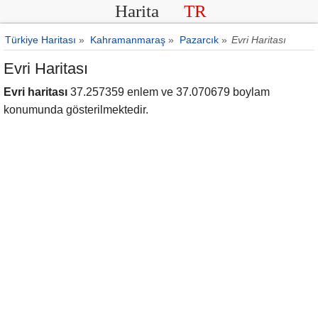
Harita
TR
Türkiye Haritası
»
Kahramanmaraş
»
Pazarcık
»
Evri Haritası
Evri Haritası
Evri haritası
37.257359 enlem ve 37.070679 boylam
konumunda gösterilmektedir.