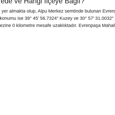
ede ve Hangi İlçeye Bağlı?
e yer almakta olup, Alpu Merkez semtinde bulunan Evren
konumu ise 39° 45' 56.7324'' Kuzey ve 30° 57' 31.0032'' 
ezine 0 kilometre mesafe uzaklıktadır. Evrenpaşa Mahall