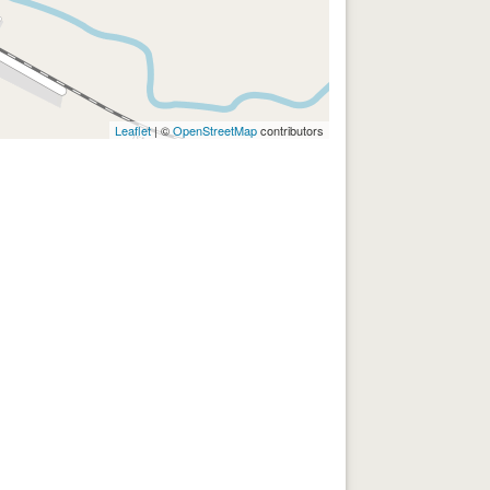
Leaflet
| ©
OpenStreetMap
contributors