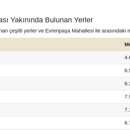
ası Yakınında Bulunan Yerler
an çeşitli yerler ve Evrenpaşa Mahallesi ile arasındaki 
M
4.
6.
6.
7.
7.
6.