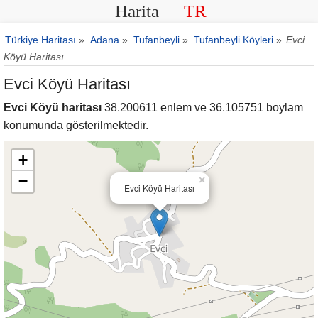
Harita
TR
Türkiye Haritası
»
Adana
»
Tufanbeyli
»
Tufanbeyli Köyleri
»
Evci
Köyü Haritası
Evci Köyü Haritası
Evci Köyü haritası
38.200611 enlem ve 36.105751 boylam
konumunda gösterilmektedir.
+
−
×
Evci Köyü Haritası