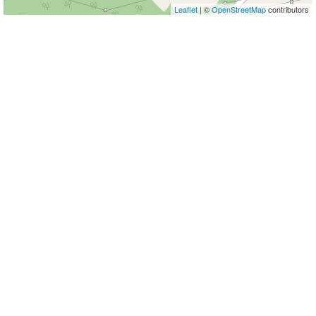
Leaflet
| ©
OpenStreetMap
contributors