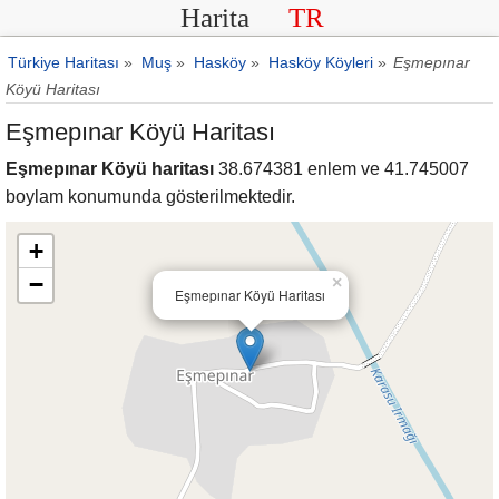
Harita
TR
Türkiye Haritası
»
Muş
»
Hasköy
»
Hasköy Köyleri
»
Eşmepınar
Köyü Haritası
Eşmepınar Köyü Haritası
Eşmepınar Köyü haritası
38.674381 enlem ve 41.745007
boylam konumunda gösterilmektedir.
+
−
×
Eşmepınar Köyü Haritası