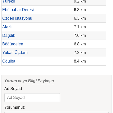
Yürekli
9.2 km
Ebülbahar Deresi
6.3 km
Özden İstasyonu
6.3 km
Alazlı
7.1 km
Dağdibi
7.6 km
Böğürdelen
6.8 km
Yukarı Üçdam
7.2 km
Oğulbalı
8.4 km
Yorum veya Bilgi Paylaşın
Ad Soyad
Yorumunuz