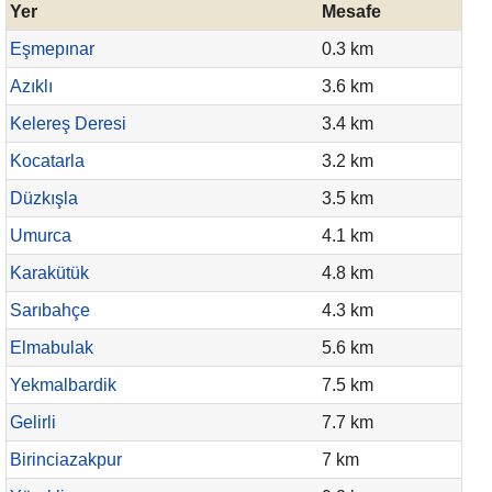
Yer
Mesafe
Eşmepınar
0.3 km
Azıklı
3.6 km
Kelereş Deresi
3.4 km
Kocatarla
3.2 km
Düzkışla
3.5 km
Umurca
4.1 km
Karakütük
4.8 km
Sarıbahçe
4.3 km
Elmabulak
5.6 km
Yekmalbardik
7.5 km
Gelirli
7.7 km
Birinciazakpur
7 km