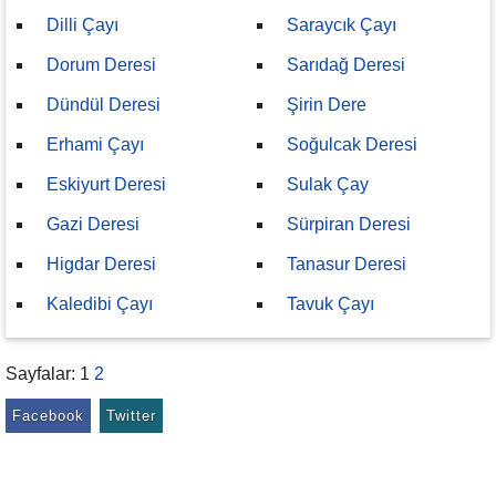
Dilli Çayı
Saraycık Çayı
Dorum Deresi
Sarıdağ Deresi
Dündül Deresi
Şirin Dere
Erhami Çayı
Soğulcak Deresi
Eskiyurt Deresi
Sulak Çay
Gazi Deresi
Sürpiran Deresi
Higdar Deresi
Tanasur Deresi
Kaledibi Çayı
Tavuk Çayı
Sayfalar:
1
2
Facebook
Twitter