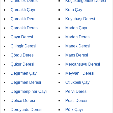
Canutek Deresi
Küçükbeğendik Deresi
Çardaklı Çayı
Kuru Çay
Çardaklı Dere
Kuyubaşı Deresi
Çardaklı Deresi
Maden Çayı
Çayır Deresi
Maden Deresi
Çilingir Deresi
Manek Deresi
Çörgü Deresi
Mans Deresi
Çukur Deresi
Mercansuyu Deresi
Değirmen Çayı
Meyvanlı Deresi
Değirmen Deresi
Otlukbeli Çayı
Değirmenpınar Çayı
Pervi Deresi
Delice Deresi
Posti Deresi
Dereyurdu Deresi
Pülk Çayı