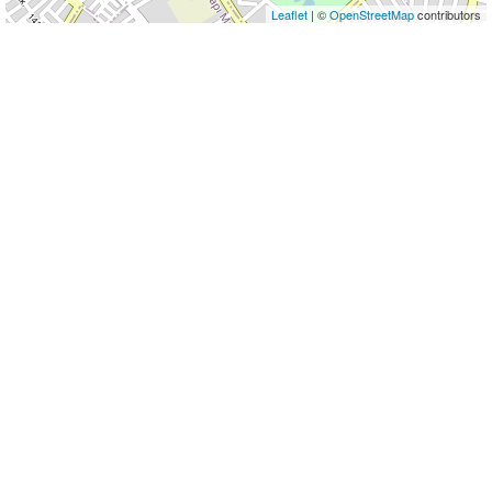
Leaflet
| ©
OpenStreetMap
contributors