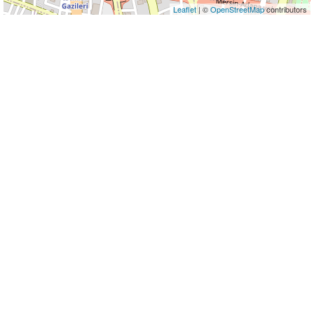
Leaflet
| ©
OpenStreetMap
contributors