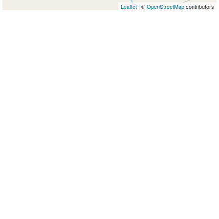
Leaflet
| ©
OpenStreetMap
contributors