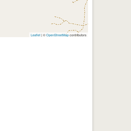
Leaflet
| ©
OpenStreetMap
contributors