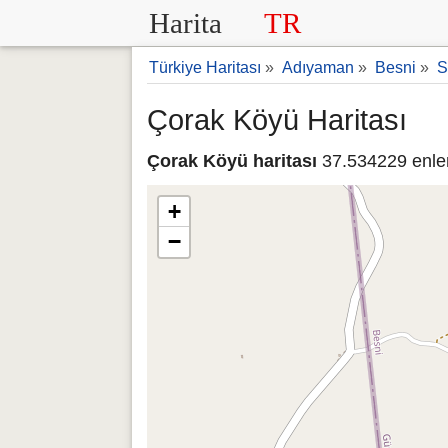
Harita
TR
Türkiye Haritası
»
Adıyaman
»
Besni
»
S
Çorak Köyü Haritası
Çorak Köyü haritası
37.534229 enle
+
−