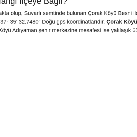
ngi İlçeye Bağlı?
kta olup, Suvarlı semtinde bulunan Çorak Köyü Besni ilç
37° 35' 32.7480'' Doğu gps koordinatlarıdır.
Çorak Köy
 Köyü Adıyaman şehir merkezine mesafesi ise yaklaşık 65