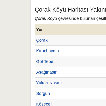
Çorak Köyü Haritası Yakın
Çorak Köyü
çevresinde bulunan çeşitl
Yer
Çorak
Kıraçhayma
Göl Tepe
Aşağınasırlı
Yukarı Nasırlı
Sorgun
Köseceli