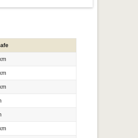
afe
 km
 km
 km
m
m
 km