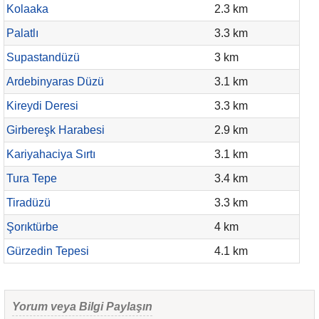
Kolaaka
2.3 km
Palatlı
3.3 km
Supastandüzü
3 km
Ardebinyaras Düzü
3.1 km
Kireydi Deresi
3.3 km
Girbereşk Harabesi
2.9 km
Kariyahaciya Sırtı
3.1 km
Tura Tepe
3.4 km
Tiradüzü
3.3 km
Şorıktürbe
4 km
Gürzedin Tepesi
4.1 km
Yorum veya Bilgi Paylaşın