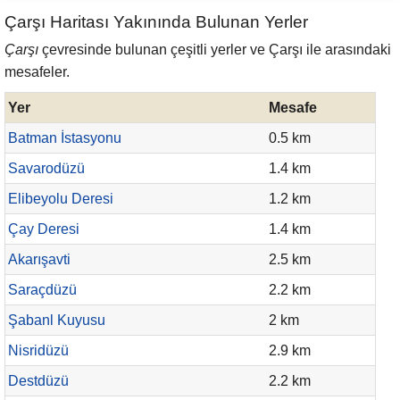
Çarşı Haritası Yakınında Bulunan Yerler
Çarşı
çevresinde bulunan çeşitli yerler ve Çarşı ile arasındaki
mesafeler.
Yer
Mesafe
Batman İstasyonu
0.5 km
Savarodüzü
1.4 km
Elibeyolu Deresi
1.2 km
Çay Deresi
1.4 km
Akarışavti
2.5 km
Saraçdüzü
2.2 km
Şabanl Kuyusu
2 km
Nisridüzü
2.9 km
Destdüzü
2.2 km