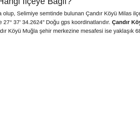
angi İlçeye Bağlı?
 olup, Selimiye semtinde bulunan Çandır Köyü Milas ilçe
 27° 37' 34.2624'' Doğu gps koordinatlarıdır.
Çandır Kö
dır Köyü Muğla şehir merkezine mesafesi ise yaklaşık 68