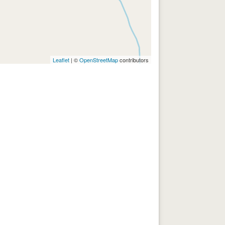
Leaflet
| ©
OpenStreetMap
contributors