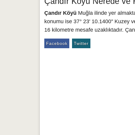
Çandır Köyü Nerede ve H
Çandır Köyü
Muğla ilinde yer almakta
konumu ise 37° 23' 10.1400'' Kuzey ve
16 kilometre mesafe uzaklıktadır. Çan
Facebook
Twitter