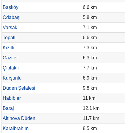
Başköy
6.6 km
Odabaşı
5.8 km
Varsak
7.1 km
Topallı
6.6 km
Kızıllı
7.3 km
Gaziler
6.3 km
Çıplaklı
7.7 km
Kurşunlu
6.9 km
Düden Şelalesi
9.8 km
Habibler
11 km
Baraj
12.1 km
Altınova Düden
11.7 km
Karaibrahim
8.5 km