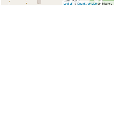
Leaflet
| ©
OpenStreetMap
contributors