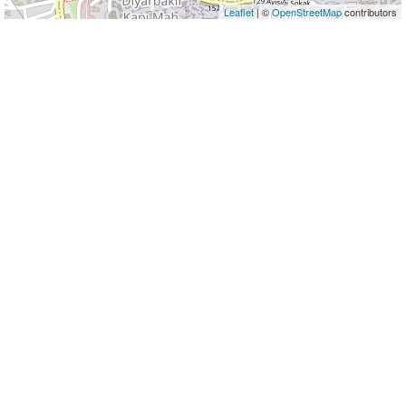
Leaflet
| ©
OpenStreetMap
contributors