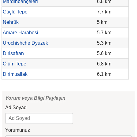
Mardinbahçeleri
6.8 km
Güçlü Tepe
7.7 km
Nehrük
5 km
Amare Harabesi
5.7 km
Urochishche Dyuzek
5.3 km
Dirisafran
5.6 km
Ölüm Tepe
6.8 km
Dirimuallak
6.1 km
Yorum veya Bilgi Paylaşın
Ad Soyad
Yorumunuz