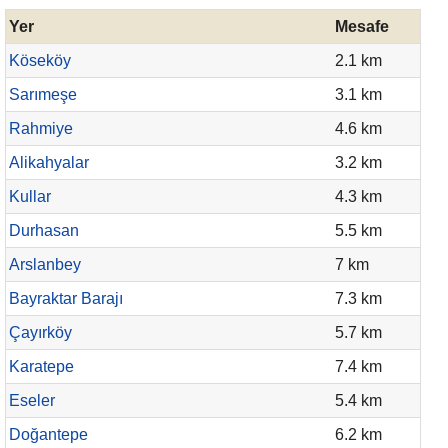
Yer
Mesafe
Köseköy
2.1 km
Sarımeşe
3.1 km
Rahmiye
4.6 km
Alikahyalar
3.2 km
Kullar
4.3 km
Durhasan
5.5 km
Arslanbey
7 km
Bayraktar Barajı
7.3 km
Çayırköy
5.7 km
Karatepe
7.4 km
Eseler
5.4 km
Doğantepe
6.2 km