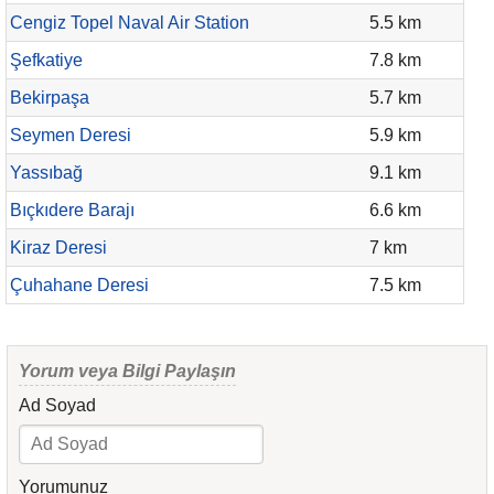
Cengiz Topel Naval Air Station
5.5 km
Şefkatiye
7.8 km
Bekirpaşa
5.7 km
Seymen Deresi
5.9 km
Yassıbağ
9.1 km
Bıçkıdere Barajı
6.6 km
Kiraz Deresi
7 km
Çuhahane Deresi
7.5 km
Yorum veya Bilgi Paylaşın
Ad Soyad
Yorumunuz