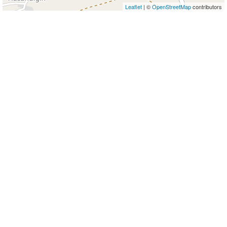
Leaflet
| ©
OpenStreetMap
contributors