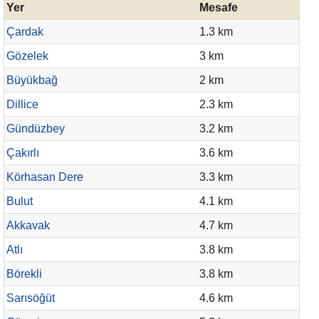
Yer
Mesafe
Çardak
1.3 km
Gözelek
3 km
Büyükbağ
2 km
Dillice
2.3 km
Gündüzbey
3.2 km
Çakırlı
3.6 km
Körhasan Dere
3.3 km
Bulut
4.1 km
Akkavak
4.7 km
Atlı
3.8 km
Börekli
3.8 km
Sarısöğüt
4.6 km