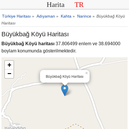
Harita
TR
Türkiye Haritası
»
Adıyaman
»
Kahta
»
Narince
»
Büyükbağ Köyü
Haritası
Büyükbağ Köyü Haritası
Büyükbağ Köyü haritası
37.806499 enlem ve 38.694000
boylam konumunda gösterilmektedir.
+
−
×
Büyükbağ Köyü Haritası