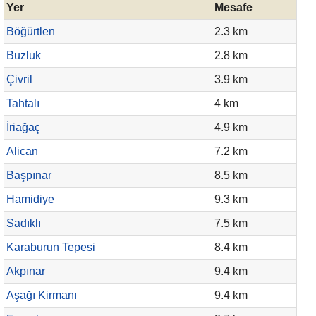
Yer
Mesafe
Böğürtlen
2.3 km
Buzluk
2.8 km
Çivril
3.9 km
Tahtalı
4 km
İriağaç
4.9 km
Alican
7.2 km
Başpınar
8.5 km
Hamidiye
9.3 km
Sadıklı
7.5 km
Karaburun Tepesi
8.4 km
Akpınar
9.4 km
Aşağı Kirmanı
9.4 km