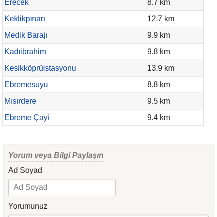
Erecek
8.7 km
Keklikpınarı
12.7 km
Medik Barajı
9.9 km
Kadıibrahim
9.8 km
Kesikköprüistasyonu
13.9 km
Ebremesuyu
8.8 km
Mısırdere
9.5 km
Ebreme Çayi
9.4 km
Yorum veya Bilgi Paylaşın
Ad Soyad
Yorumunuz