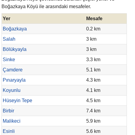
Boğazkaya Köyü ile arasındaki mesafeler.
Yer
Mesafe
Boğazkaya
0.2 km
Salah
3 km
Bölükyayla
3 km
Sinke
3.3 km
Çamdere
5.1 km
Pınaryayla
4.3 km
Koyunlu
4.1 km
Hüseyin Tepe
4.5 km
Birbir
7.4 km
Malikeci
5.9 km
Esinli
5.6 km