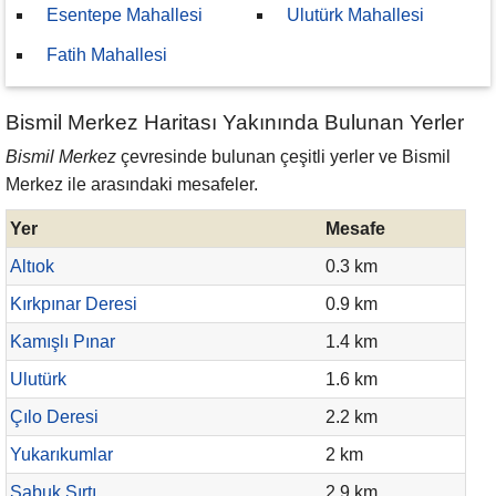
Esentepe Mahallesi
Ulutürk Mahallesi
Fatih Mahallesi
Bismil Merkez Haritası Yakınında Bulunan Yerler
Bismil Merkez
çevresinde bulunan çeşitli yerler ve Bismil
Merkez ile arasındaki mesafeler.
Yer
Mesafe
Altıok
0.3 km
Kırkpınar Deresi
0.9 km
Kamışlı Pınar
1.4 km
Ulutürk
1.6 km
Çılo Deresi
2.2 km
Yukarıkumlar
2 km
Sabuk Sırtı
2.9 km