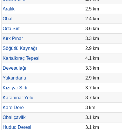
Aralık
2.5 km
Obalı
2.4 km
Orta Sırt
3.6 km
Kırk Pınar
3.3 km
Söğütlü Kaynağı
2.9 km
Kartalkıraç Tepesi
4.1 km
Devesulağı
3.3 km
Yukarıdarlu
2.9 km
Kızılyar Sırtı
3.7 km
Karapınar Yolu
3.7 km
Kare Dere
3 km
Obalıçavlik
3.1 km
Hudud Deresi
3.1 km