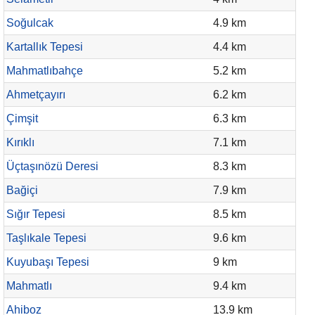
Soğulcak
4.9 km
Kartallık Tepesi
4.4 km
Mahmatlıbahçe
5.2 km
Ahmetçayırı
6.2 km
Çimşit
6.3 km
Kırıklı
7.1 km
Üçtaşınözü Deresi
8.3 km
Bağiçi
7.9 km
Sığır Tepesi
8.5 km
Taşlıkale Tepesi
9.6 km
Kuyubaşı Tepesi
9 km
Mahmatlı
9.4 km
Ahiboz
13.9 km