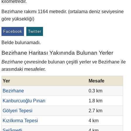
kilometredir.
Bezirhane rakımı 1164 metredir. (ortalama deniz seviyesine
göre yüksekliği)
Facebook
Twitter
Belde bulunamadı.
Bezirhane Haritası Yakınında Bulunan Yerler
Bezirhane
çevresinde bulunan çeşitli yerler ve Bezirhane ile
arasındaki mesafeler.
Yer
Mesafe
Bezirhane
0.3 km
Kanburcuoğlu Pınarı
1.8 km
Gölyeri Tepesi
2.7 km
Kızılkırma Tepesi
4 km
Selâmetli
4 km