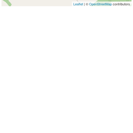
Leaflet
| ©
OpenStreetMap
contributors