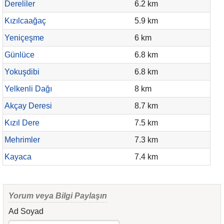
Dereliler
6.2 km
Kızılcaağaç
5.9 km
Yeniçeşme
6 km
Günlüce
6.8 km
Yokuşdibi
6.8 km
Yelkenli Dağı
8 km
Akçay Deresi
8.7 km
Kızıl Dere
7.5 km
Mehrimler
7.3 km
Kayaca
7.4 km
Yorum veya Bilgi Paylaşın
Ad Soyad