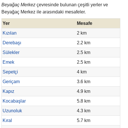
Beyağaç Merkez
çevresinde bulunan çeşitli yerler ve
Beyağaç Merkez ile arasındaki mesafeler.
Yer
Mesafe
Kızılan
2 km
Derebaşı
2.2 km
Sülekler
2.5 km
Emek
2.5 km
Sepetçi
4 km
Geriçam
3.6 km
Kapız
4.9 km
Kocabaşlar
5.8 km
Uzunoluk
4.3 km
Kıral
5.7 km