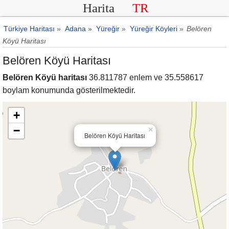
Harita
TR
Türkiye Haritası
»
Adana
»
Yüreğir
»
Yüreğir Köyleri
»
Belören
Köyü Haritası
Belören Köyü Haritası
Belören Köyü haritası
36.811787 enlem ve 35.558617
boylam konumunda gösterilmektedir.
+
−
×
Belören Köyü Haritası