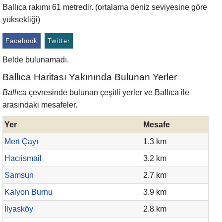
Ballıca rakımı 61 metredir. (ortalama deniz seviyesine göre
yüksekliği)
Facebook
Twitter
Belde bulunamadı.
Ballıca Haritası Yakınında Bulunan Yerler
Ballıca
çevresinde bulunan çeşitli yerler ve Ballıca ile
arasındaki mesafeler.
Yer
Mesafe
Mert Çayı
1.3 km
Hacıismail
3.2 km
Samsun
2.7 km
Kalyon Burnu
3.9 km
İlyasköy
2.8 km