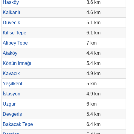
Hasköy
3.6 km
Kalkanlı
4.6 km
Düvecik
5.1 km
Kilise Tepe
6.1 km
Alibey Tepe
7 km
Ataköy
4.4 km
Körtün Irmağı
5.4 km
Kavacık
4.9 km
Yeşilkent
5 km
İstasyon
4.9 km
Uzgur
6 km
Devgeriş
5.4 km
Bakacak Tepe
6.4 km