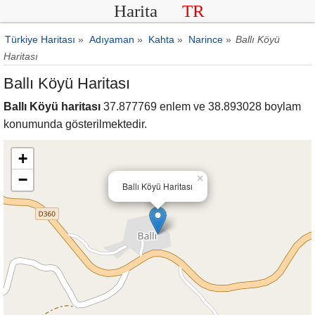
Harita
TR
Türkiye Haritası
»
Adıyaman
»
Kahta
»
Narince
»
Ballı Köyü
Haritası
Ballı Köyü Haritası
Ballı Köyü haritası
37.877769 enlem ve 38.893028 boylam
konumunda gösterilmektedir.
+
−
×
Ballı Köyü Haritası