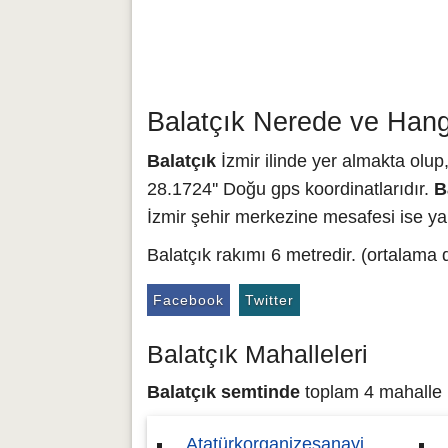
Balatçık Nerede ve Hangi
Balatçık
İzmir ilinde yer almakta olup, 
28.1724'' Doğu gps koordinatlarıdır.
B
İzmir şehir merkezine mesafesi ise yak
Balatçık rakımı 6 metredir. (ortalama 
Facebook
Twitter
Balatçık Mahalleleri
Balatçık semtinde
toplam 4 mahalle b
Atatürkorganizesanayi