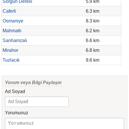
Sorgun Deresi
5.9 km
Caferli
6.3 km
Osmaniye
8.3 km
Mahmatlı
6.2 km
Sarıhamzalı
6.6 km
Mirahor
6.8 km
Tuzlacık
9.6 km
Yorum veya Bilgi Paylaşın
Ad Soyad
Yorumunuz