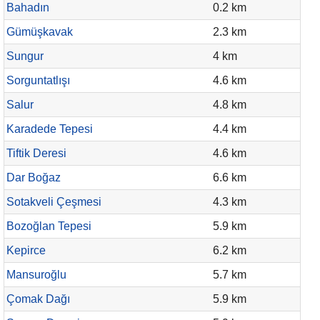
Bahadın
0.2 km
Gümüşkavak
2.3 km
Sungur
4 km
Sorguntatlışı
4.6 km
Salur
4.8 km
Karadede Tepesi
4.4 km
Tiftik Deresi
4.6 km
Dar Boğaz
6.6 km
Sotakveli Çeşmesi
4.3 km
Bozoğlan Tepesi
5.9 km
Kepirce
6.2 km
Mansuroğlu
5.7 km
Çomak Dağı
5.9 km