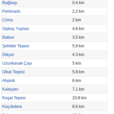
Bağbaşı
0.4 km
Pehlivanlı
2.2 km
Cirins
2 km
Sipkaç Yaylası
4.6 km
Babus
3.5 km
Şehitler Tepesi
5.9 km
Dikyar
4.3 km
Uzunkavak Çayı
5 km
Otluk Tepesi
5.8 km
Ahpirik
6 km
Kaleyanı
7.1 km
Koşat Tepesi
10.8 km
Küçükdere
8.6 km