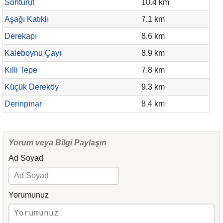
Sohturut
10.4 km
Aşağı Katıklı
7.1 km
Derekapı
8.6 km
Kaleboynu Çayı
8.9 km
Killi Tepe
7.8 km
Küçük Dereköy
9.3 km
Derinpınar
8.4 km
Yorum veya Bilgi Paylaşın
Ad Soyad
Yorumunuz