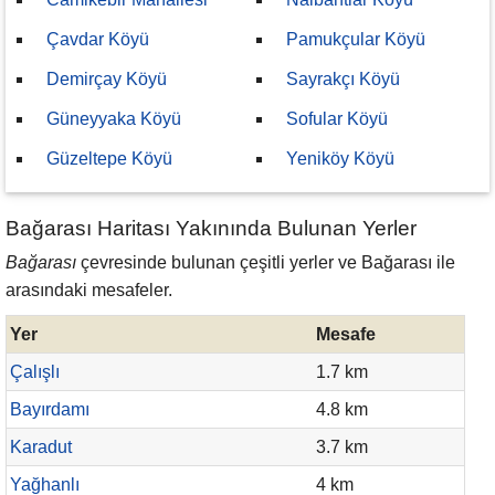
Çavdar Köyü
Pamukçular Köyü
Demirçay Köyü
Sayrakçı Köyü
Güneyyaka Köyü
Sofular Köyü
Güzeltepe Köyü
Yeniköy Köyü
Bağarası Haritası Yakınında Bulunan Yerler
Bağarası
çevresinde bulunan çeşitli yerler ve Bağarası ile
arasındaki mesafeler.
Yer
Mesafe
Çalışlı
1.7 km
Bayırdamı
4.8 km
Karadut
3.7 km
Yağhanlı
4 km