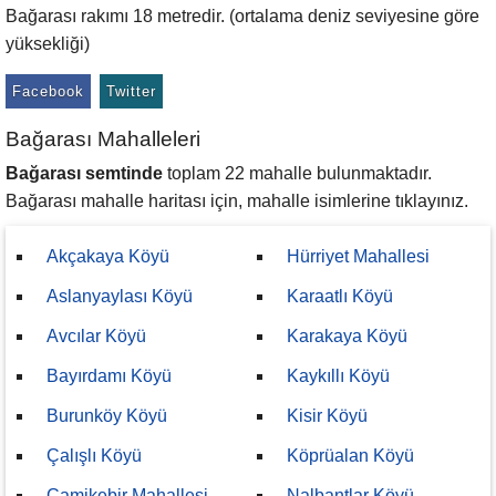
Bağarası rakımı 18 metredir. (ortalama deniz seviyesine göre
yüksekliği)
Facebook
Twitter
Bağarası Mahalleleri
Bağarası semtinde
toplam 22 mahalle bulunmaktadır.
Bağarası mahalle haritası için, mahalle isimlerine tıklayınız.
Akçakaya Köyü
Hürriyet Mahallesi
Aslanyaylası Köyü
Karaatlı Köyü
Avcılar Köyü
Karakaya Köyü
Bayırdamı Köyü
Kaykıllı Köyü
Burunköy Köyü
Kisir Köyü
Çalışlı Köyü
Köprüalan Köyü
Camikebir Mahallesi
Nalbantlar Köyü