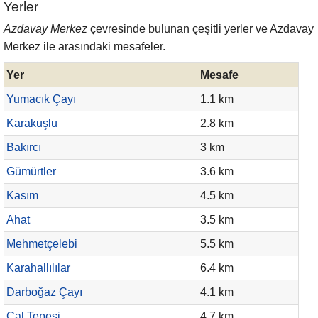
Yerler
Azdavay Merkez
çevresinde bulunan çeşitli yerler ve Azdavay
Merkez ile arasındaki mesafeler.
Yer
Mesafe
Yumacık Çayı
1.1 km
Karakuşlu
2.8 km
Bakırcı
3 km
Gümürtler
3.6 km
Kasım
4.5 km
Ahat
3.5 km
Mehmetçelebi
5.5 km
Karahallılılar
6.4 km
Darboğaz Çayı
4.1 km
Çal Tepesi
4.7 km