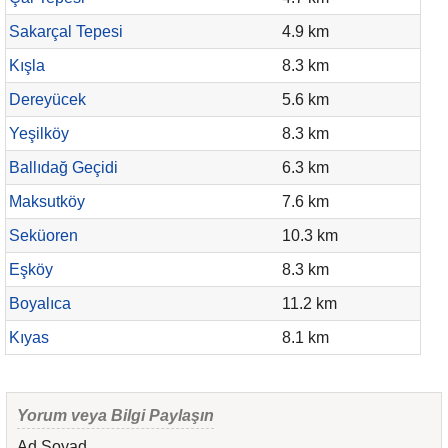
Sakarçal Tepesi
4.9 km
Kışla
8.3 km
Dereyücek
5.6 km
Yeşilköy
8.3 km
Ballıdağ Geçidi
6.3 km
Maksutköy
7.6 km
Seküoren
10.3 km
Eşköy
8.3 km
Boyalıca
11.2 km
Kıyas
8.1 km
Yorum veya Bilgi Paylaşın
Ad Soyad