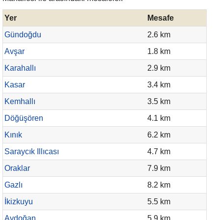
Yer
Mesafe
Gündoğdu
2.6 km
Avşar
1.8 km
Karahallı
2.9 km
Kasar
3.4 km
Kemhallı
3.5 km
Döğüşören
4.1 km
Kınık
6.2 km
Saraycık Illıcası
4.7 km
Oraklar
7.9 km
Gazlı
8.2 km
İkizkuyu
5.5 km
Aydoğan
5.9 km