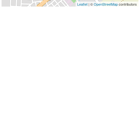
Leaflet
| ©
OpenStreetMap
contributors