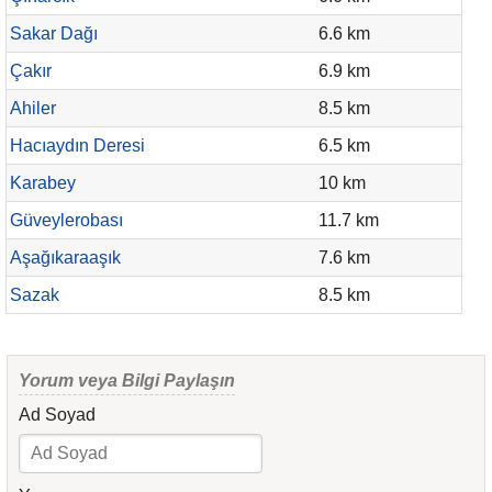
Sakar Dağı
6.6 km
Çakır
6.9 km
Ahiler
8.5 km
Hacıaydın Deresi
6.5 km
Karabey
10 km
Güveylerobası
11.7 km
Aşağıkaraaşık
7.6 km
Sazak
8.5 km
Yorum veya Bilgi Paylaşın
Ad Soyad