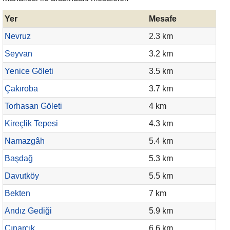
Yer
Mesafe
Nevruz
2.3 km
Seyvan
3.2 km
Yenice Göleti
3.5 km
Çakıroba
3.7 km
Torhasan Göleti
4 km
Kireçlik Tepesi
4.3 km
Namazgâh
5.4 km
Başdağ
5.3 km
Davutköy
5.5 km
Bekten
7 km
Andız Gediği
5.9 km
Çınarcık
6.6 km