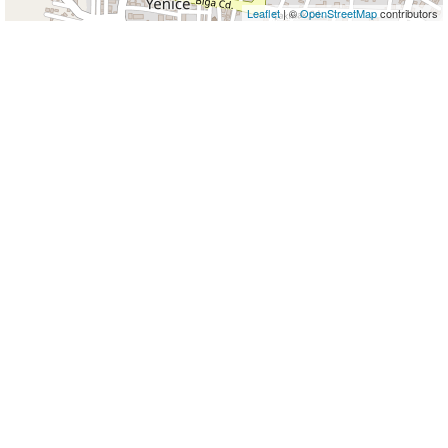
Leaflet
| ©
OpenStreetMap
contributors