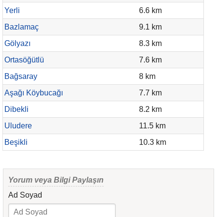
Yerli
6.6 km
Bazlamaç
9.1 km
Gölyazı
8.3 km
Ortasöğütlü
7.6 km
Bağsaray
8 km
Aşağı Köybucağı
7.7 km
Dibekli
8.2 km
Uludere
11.5 km
Beşikli
10.3 km
Yorum veya Bilgi Paylaşın
Ad Soyad