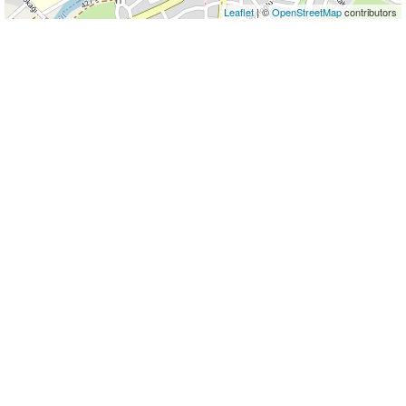
Leaflet
| ©
OpenStreetMap
contributors