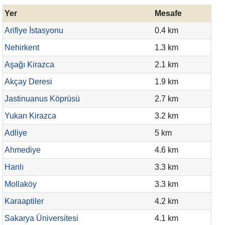
Yer
Mesafe
Arifiye İstasyonu
0.4 km
Nehirkent
1.3 km
Aşağı Kirazca
2.1 km
Akçay Deresi
1.9 km
Jastinuanus Köprüsü
2.7 km
Yukarı Kirazca
3.2 km
Adliye
5 km
Ahmediye
4.6 km
Hanlı
3.3 km
Mollaköy
3.3 km
Karaaptiler
4.2 km
Sakarya Üniversitesi
4.1 km