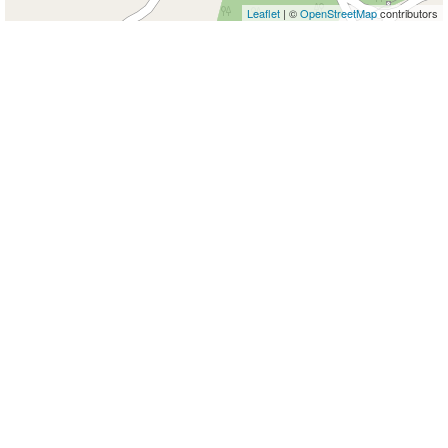
Leaflet
| ©
OpenStreetMap
contributors