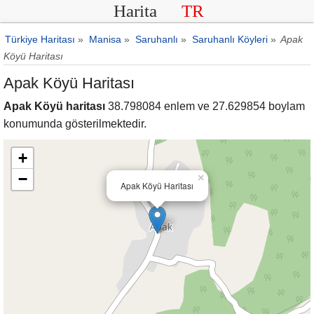
Harita
TR
Türkiye Haritası
»
Manisa
»
Saruhanlı
»
Saruhanlı Köyleri
»
Apak
Köyü Haritası
Apak Köyü Haritası
Apak Köyü haritası
38.798084 enlem ve 27.629854 boylam
konumunda gösterilmektedir.
+
−
×
Apak Köyü Haritası