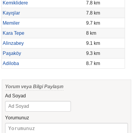
Kemiklidere
7.8 km
Kayışlar
7.8 km
Memiler
9.7 km
Kara Tepe
8 km
Alirızabey
9.1 km
Paşaköy
9.3 km
Adiloba
8.7 km
Yorum veya Bilgi Paylaşın
Ad Soyad
Yorumunuz